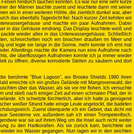
em Felsen hindurch tauchen konnten. Es war nur eine sehr kurze
iner der Männer tauchte zuerst und leuchtete dann mit seiner
 wir in einer weiteren Höhle, die ziemlich dunkel war, aber
ch das ebenfalls Tageslicht fiel. Nach kurzer Zeit kehrten wir
Unterwassergehäuse und machte ein paar Aufnahmen. Dabei
er in das Gehäuse eindrang. Das Display leuchtete weiß und
packte wieder alles in das Unterwassergehäuse. Schließlich
en, schnorchelten noch ein bisschen draußen im Meer und
tig und legte sie lange in die Sonne, mehr konnte ich erst mal
 wieder. Allerdings machte die Kamera nun eine Aufnahme nach
ichts, die überflüssigen Aufnahmen konnte ich ja immer wieder
t zu öffnen, diverse korrodierte Stellen zu säubern und dort
 die berühmte "Blue Lagoon", wo Brooke Shields 1980 ihren
 Bald erreichte ich ein großes Gelände mit Mangrovenwald, der
hten über das Wasser, als sie vor mir flohen. Ich versuchte
m und stieß nach einiger Zeit auf einen schmalen Pfad, der in
lände. Ich schwitzte fürchterlich, aber ich hatte ja genügend
scher weißer Strand hatte einige Leute angelockt, die badeten
ungsreich. Zuerst überquerte ich ein Gebiet, das dicht mit
ue Seesterne vor, außerdem sah ich einen Trompetenfisch.
gendwie war sie auf ihrem Weg um die Insel auch nicht weiter
ng zu den Hartkorallen. Als sie zurück kam, berichtete sie
h wieder ins Wasser gegangen. Nun lagen wir in den seichten