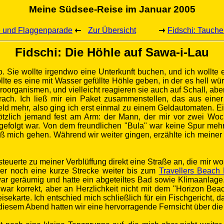
Meine Südsee-Reise im Januar 2005
 und Flaggenparade
Zur Übersicht
Fidschi: Tauch
Fidschi: Die Höhle auf Sawa-i-Lau
. Sie wollte irgendwo eine Unterkunft buchen, und ich wollte 
ollte es eine mit Wasser gefüllte Höhle geben, in der es hell wü
kroorganismen, und vielleicht reagieren sie auch auf Schall, a
ach. Ich ließ mir ein Paket zusammenstellen, das aus eine
Geld mehr, also ging ich erst einmal zu einem Geldautomaten. 
zlich jemand fest am Arm: der Mann, der mir vor zwei Woch
efolgt war. Von dem freundlichen "Bula" war keine Spur mehr.
eß mich gehen. Während wir weiter gingen, erzählte ich meiner
steuerte zu meiner Verblüffung direkt eine Straße an, die mir 
ber noch eine kurze Strecke weiter bis zum
Travellers Beach 
r geräumig und hatte ein abgeteiltes Bad sowie Klimaanlage.
war korrekt, aber an Herzlichkeit nicht mit dem "Horizon Beac
isekarte. Ich entschied mich schließlich für ein Fischgericht,
diesem Abend hatten wir eine
hervorragende Fernsicht über die