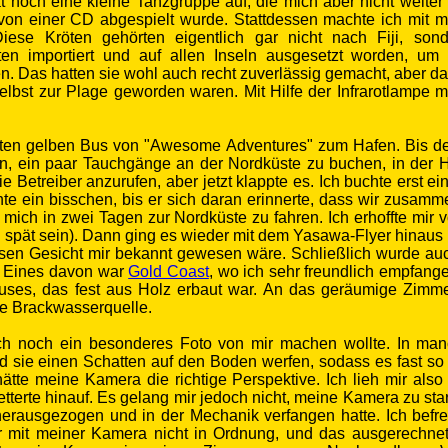
at noch eine kleine Tanzgruppe auf, die mich aber nicht weiter i
 von einer CD abgespielt wurde. Stattdessen machte ich mit 
Diese Kröten gehörten eigentlich gar nicht nach Fiji
, son
ten importiert und auf allen Inseln ausgesetzt worden, um
n. Das hatten sie wohl auch recht zuverlässig gemacht, aber da
e selbst zur Plage geworden waren. Mit Hilfe der Infrarotlampe
ten gelben Bus von "Awesome Adventures" zum Hafen. Bis de
en, ein paar Tauchgänge an der Nordküste zu buchen, in der H
e Betreiber anzurufen, aber jetzt klappte es. Ich buchte erst
uchte ein bisschen, bis er sich daran erinnerte, dass wir zusa
it, mich in zwei Tagen zur Nordküste zu fahren. Ich erhoffte mir
u spät sein). Dann ging es wieder mit dem Yasawa-Flyer hinaus in
ssen Gesicht mir bekannt gewesen wäre. Schließlich wurde auch
. Eines davon war
Gold Coast
, wo ich sehr freundlich empfang
auses, das fest aus Holz erbaut war. An das geräumige Zimme
ine Brackwasserquelle.
ich noch ein besonderes Foto von mir machen wollte. In ma
 sie einen Schatten auf den Boden werfen, sodass es fast so au
tte meine Kamera die richtige Perspektive. Ich lieh mir also
tterte hinauf. Es gelang mir jedoch nicht, meine Kamera zu sta
erausgezogen und in der Mechanik verfangen hatte. Ich befre
 mit meiner Kamera nicht in Ordnung, und das ausgerechnet hi