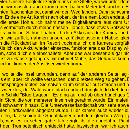
iter. Unsere Begleiter zeigten uns eine Stelle, wo wir unter d
und wir mussten auch kaum einen halben Meter tief tauchen. E
hten Taschenlampe, damit wir den Weg fanden. Dann schwammen
am Ende eine Art Kamin nach oben, der in einem Loch endete, dur
 die erste Höhle. Ich nahm meine Digitalkamera aus dem 
s vermutlich durch meine nassen Hände, dass etwas Salzwass
chts mehr an. Schnell nahm ich den Akku aus der Kamera und 
 wir zurück, nahmen unsere zurückgelassenen Habseligkeit
n die Rückfahrt an. Im Resort trocknete ich die Kamera sorgfäl
 Als ich den Akku wieder einsetzte, funktionierte das Display
n, sobald ich sie einschaltete. Aber das war besser als gar n
rst zu Hause gelang es mir mit viel Mühe, das Gehäuse komplet
m funktioniert der Auslöser wieder normal.
n wollte die Insel umrunden, denn auf der anderen Seite lag
res ein, aber ich wollte versuchen, den direkten Weg zu gehen.
springer lebten. Sie saßen kaum sichtbar auf Steinen und husc
zwecklos, der Wald war einfach undurchdringlich. Ich kehrte u
ein Schild "Blue Lagoon". Es ging auf und ab über hügeliges Ge
n Sicht, die von mehreren Inseln eingerahmt wurde. Ein maleri
 schwamm hinaus. Die Unterwasserlandschaft war sehr abwechsl
en Hartkorallen abgelöst wurde. Hier kamen auch wieder bla
reten, da erschien die Südafrikanerin auf dem gleichen Weg. Ir
h, was es zu sehen gäbe. Ich zeigte ihr die ungefähre Richtu
nd den Trompetenfisch entdeckt hatte. Inzwischen war ich auc