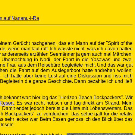
en auf Nananu-i-Ra
einem Gerücht nachgehen, das ein Mann auf der "Spirit of the
rde, wenn man laut ruft. Ich wusste nicht, was ich davon halten
ber andererseits erzählen Seemänner ja gern auch mal Märchen.
r Übernachtung in Nadi, der Fahrt in die Yasawas und zwei
Eine Frau aus dem Reisebüro begleitete mich. Und das war gut
en die Fahrt auf dem Auslegerboot hatte andrehen wollen,
 Ich hatte aber keine Lust auf eine Diskussion und riss mich
 Begleiterin die ganze Geschichte. Dann bezahlte ich und ließ
wohlbekannt war: hier lag das "Horizon Beach Backpackers". Wir
Resort
. Es war recht hübsch und lag direkt am Strand. Mein
 Damit endet jedoch bereits die Liste mit Lobenswertem. Das
h Backpackers" zu vergleichen, das selbe galt für die relativ
 das sehr lecker war. Beim Essen genoss ich den Blick über das
 Inseln
.