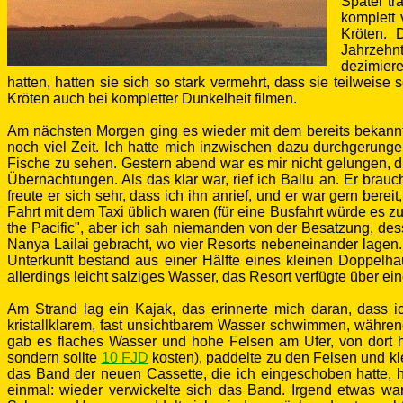
Später tr
komplett
Kröten.
Jahrzehn
dezimiere
hatten, hatten sie sich so stark vermehrt, dass sie teilweis
Kröten auch bei kompletter Dunkelheit filmen.
Am nächsten Morgen ging es wieder mit dem bereits bekann
noch viel Zeit. Ich hatte mich inzwischen dazu durchgerung
Fische zu sehen. Gestern abend war es mir nicht gelungen, di
Übernachtungen. Als das klar war, rief ich Ballu an. Er bra
freute er sich sehr, dass ich ihn anrief, und er war gern bere
Fahrt mit dem Taxi üblich waren (für eine Busfahrt würde es z
the Pacific", aber ich sah niemanden von der Besatzung, de
Nanya Lailai gebracht, wo vier Resorts nebeneinander lagen
Unterkunft bestand aus einer Hälfte eines kleinen Doppelh
allerdings leicht salziges Wasser, das Resort verfügte über e
Am Strand lag ein Kajak, das erinnerte mich daran, dass 
kristallklarem, fast unsichtbarem Wasser schwimmen, während
gab es flaches Wasser und hohe Felsen am Ufer, von dort hä
sondern sollte
10 FJD
kosten), paddelte zu den Felsen und kle
das Band der neuen Cassette, die ich eingeschoben hatte, h
einmal: wieder verwickelte sich das Band. Irgend etwas war