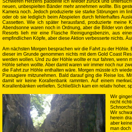
Schweren Herzens paddelte ich wieder zurück und untersuch
neuen, unbespielten Bänder mehr annehmen wollte. Bis gester
Kamera noch. Jedoch produzierte sie starke Störungen im lin
oder ob sie lediglich beim Abspielen durch fehlerhaftes Au
Cassetten. Wie ich später herausfand, produzierte meine
Abendsonne waren noch in Ordnung, aber die Bilder von den Kr
Resorts lieh mir eine Flasche Reinigungsbenzin, aus eine
empfindlichen Köpfe, aber diese Aktion verbesserte nichts. Äu
Am nächsten Morgen besprachen wir die Fahrt zu der Höhle. Ei
dieser im Grunde genommen nichts mit dem Gold Coast Resort
werden wollen. Und zu der Höhle wollte er nur fahren, wenn 
Höhle sehen wollte. Aber damit waren wir immer noch nur zwei
die Fahrt zur Höhle enthalten wäre. Morgen müsste ich wiede
Passagiere mitzunehmen. Bald darauf ging die Reise los. M
damit wir keine Korallenbank rammten. Auf einem merkwü
Korallenbänken verliefen. Schließlich kam ein relativ hoher, sp
Wir ginge
nicht rich
Schnorche
Wir schwa
herein dr
aber kein
man doch g