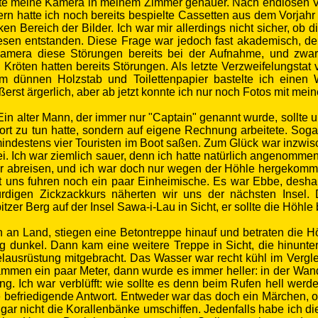
te meine Kamera in meinem Zimmer genauer. Nach endlosen Ver
n hatte ich noch bereits bespielte Cassetten aus dem Vorjahr 
ken Bereich der Bilder. Ich war mir allerdings nicht sicher, o
slesen entstanden. Diese Frage war jedoch fast akademisch, d
 Kamera diese Störungen bereits bei der Aufnahme, und zwar
öten hatten bereits Störungen. Als letzte Verzweifelungstat v
m dünnen Holzstab und Toilettenpapier bastelte ich einen Wa
ßerst ärgerlich, aber ab jetzt konnte ich nur noch Fotos mit me
n alter Mann, der immer nur "Captain" genannt wurde, sollte u
 zu tun hatte, sondern auf eigene Rechnung arbeitete. Sogar
mindestens vier Touristen im Boot saßen. Zum Glück war inzwi
. Ich war ziemlich sauer, denn ich hatte natürlich angenommen
r abreisen, und ich war doch nur wegen der Höhle hergekommen!
it uns fuhren noch ein paar Einheimische. Es war Ebbe, desha
rdigen Zickzackkurs näherten wir uns der nächsten Inse
itzer Berg auf der Insel Sawa-i-Lau in Sicht, er sollte die Höhl
n an Land, stiegen eine Betontreppe hinauf und betraten die
tig dunkel. Dann kam eine weitere Treppe in Sicht, die hinun
lausrüstung mitgebracht. Das Wasser war recht kühl im Vergle
mmen ein paar Meter, dann wurde es immer heller:
in der Wand
ang
. Ich war verblüfft: wie sollte es denn beim Rufen hell werd
e befriedigende Antwort. Entweder war das doch ein Märchen,
ar nicht die Korallenbänke umschiffen. Jedenfalls habe ich di