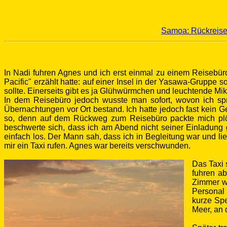
Samoa: Rückreise
In Nadi fuhren Agnes und ich erst einmal zu einem Reisebüro
Pacific" erzählt hatte: auf einer Insel in der Yasawa-Gruppe s
sollte. Einerseits gibt es ja Glühwürmchen und leuchtende Mi
In dem Reisebüro jedoch wusste man sofort, wovon ich spr
Übernachtungen vor Ort bestand. Ich hatte jedoch fast kein 
so, denn auf dem Rückweg zum Reisebüro packte mich plöt
beschwerte sich, dass ich am Abend nicht seiner Einladung g
einfach los. Der Mann sah, dass ich in Begleitung war und li
mir ein Taxi rufen. Agnes war bereits verschwunden.
Das Taxi 
fuhren a
Zimmer wa
Personal 
kurze Spe
Meer, an 