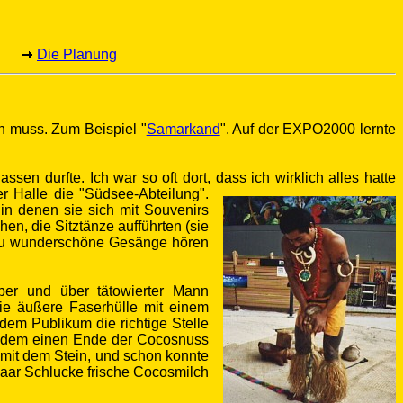
Die Planung
n muss. Zum Beispiel "
Samarkand
". Auf der EXPO2000 lernte
en durfte. Ich war so oft dort, dass ich wirklich alles hatte
er Halle die
"Südsee-Abteilung".
 in denen sie sich mit Souvenirs
en, die Sitztänze aufführten (sie
azu wunderschöne Gesänge hören
ber und über tätowierter Mann
ie äußere Faserhülle mit einem
dem Publikum die richtige Stelle
n dem einen Ende der Cocosnuss
r mit dem Stein, und schon konnte
aar Schlucke frische Cocosmilch