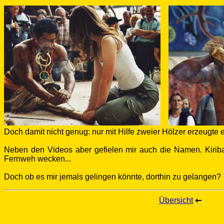
Doch damit nicht genug:
nur mit Hilfe zweier Hölzer erzeugte
Neben den Videos aber gefielen mir auch die Namen. Kiribat
Fernweh wecken...
Doch ob es mir jemals gelingen könnte, dorthin zu gelangen?
Übersicht