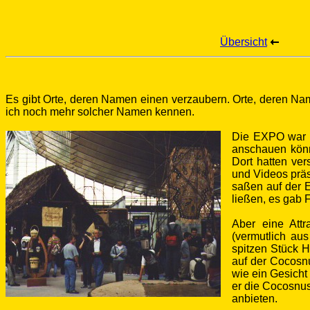
Übersicht
Es gibt Orte, deren Namen einen verzaubern. Orte, deren Na
ich noch mehr solcher Namen kennen.
Die EXPO war ei
anschauen kö
Dort hatten ver
und Videos präs
saßen auf der 
ließen, es gab 
Aber eine Att
(vermutlich au
spitzen Stück H
auf der Cocosn
wie ein Gesicht
er die Cocosnu
anbieten.