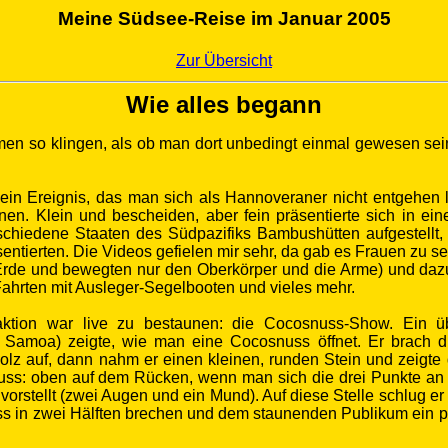
Meine Südsee-Reise im Januar 2005
Zur Übersicht
Wie alles begann
men so klingen, als ob man dort unbedingt einmal gewesen sei
n Ereignis, das man sich als Hannoveraner nicht entgehen lass
nnen.
Klein und bescheiden, aber fein präsentierte sich in ein
schiedene Staaten des Südpazifiks Bambushütten aufgestellt,
entierten. Die Videos gefielen mir sehr, da gab es Frauen zu seh
Erde und bewegten nur den Oberkörper und die Arme) und d
Fahrten mit Ausleger-Segelbooten und vieles mehr.
raktion war live zu bestaunen: die Cocosnuss-Show.
Ein ü
s Samoa) zeigte, wie man eine Cocosnuss öffnet.
Er brach d
olz auf, dann nahm er einen kleinen, runden Stein und zeigte 
uss: oben auf dem Rücken, wenn man sich die drei Punkte a
 vorstellt (zwei Augen und ein Mund). Auf diese Stelle schlug e
ss in zwei Hälften brechen und dem staunenden Publikum ein p