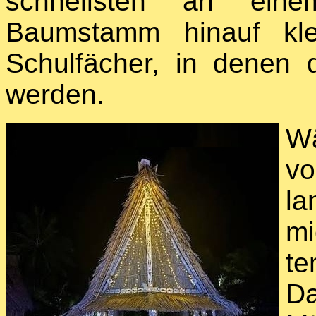
schnellsten an einem
Baumstamm hinauf kle
Schulfächer, in denen di
werden.
Wä
vo
la
m
t
D